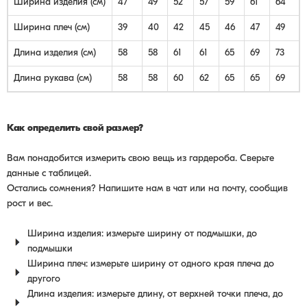
Ширина изделия (см)
47
49
52
57
59
61
64
Ширина плеч (см)
39
40
42
45
46
47
49
Длина изделия (см)
58
58
61
61
65
69
73
Длина рукава (см)
58
58
60
62
65
65
69
Как определить свой размер?
Вам понадобится измерить свою вещь из гардероба. Сверьте
данные с таблицей.
Остались сомнения? Напишите нам в чат или на почту, сообщив
рост и вес.
Ширина изделия: измерьте ширину от подмышки, до
подмышки
Ширина плеч: измерьте ширину от одного края плеча до
другого
Длина изделия: измерьте длину, от верхней точки плеча, до