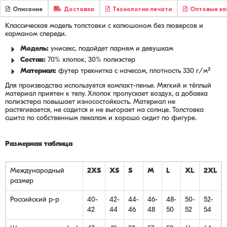
Описание
Доставка
Технологии печати
Оптовые за
Классическая модель толстовки с капюшоном без люверсов и
карманом спереди.
Модель:
унисекс, подойдет парням и девушкам
Состав:
70% хлопок, 30% полиэстер
Материал:
футер трехнитка с начесом, плотность 330 г/м²
Для производства используется компакт-пенье. Мягкий и тёплый
материал приятен к телу. Хлопок пропускает воздух, а добавка
полиэстера повышает износостойкость. Материал не
растягивается, не садится и не выгорает на солнце. Толстовка
сшита по собственным лекалам и хорошо сидит по фигуре.
Размерная таблица
Международный
2XS
XS
S
M
L
XL
2XL
размер
Российский р-р
40-
42-
44-
46-
48-
50-
52-
42
44
46
48
50
52
54