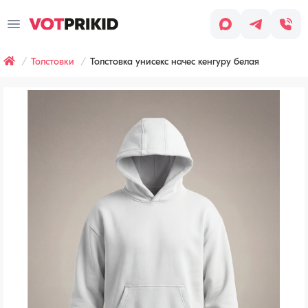
Заказ
звонка
Толстовки
Толстовка унисекс начес кенгуру белая
Имя
*
Заявка оставлена
Телефон
*
Наш менеджер скоро с вами
свяжется, чтобы обсудить детали
заказа.
Согласен
с условиями
Обработки
персональных
данных
Хочу
получать
рассылку
(СМС,
сообщения
в WhatsApp/Telegram,
email-