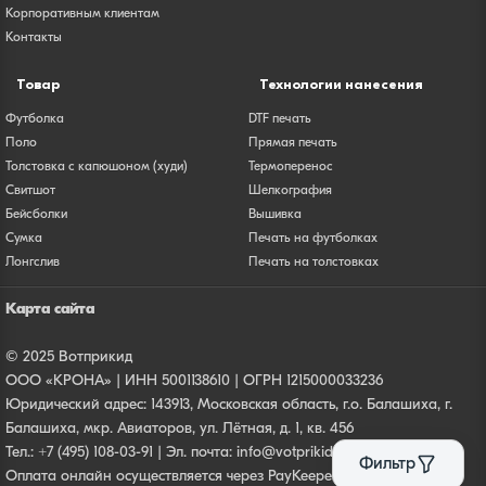
Корпоративным клиентам
Контакты
Товар
Технологии нанесения
Футболка
DTF печать
Поло
Прямая печать
Толстовка с капюшоном (худи)
Термоперенос
Свитшот
Шелкография
Бейсболки
Вышивка
Сумка
Печать на футболках
Лонгслив
Печать на толстовках
Карта сайта
© 2025 Вотприкид
ООО «КРОНА» | ИНН 5001138610 | ОГРН 1215000033236
Юридический адрес: 143913, Московская область, г.о. Балашиха, г.
Балашиха, мкр. Авиаторов, ул. Лётная, д. 1, кв. 456
Тел.:
+7 (495) 108-03-91
| Эл. почта:
info@votprikid.ru
Фильтр
Оплата онлайн осуществляется через PayKeeper. Все платежи