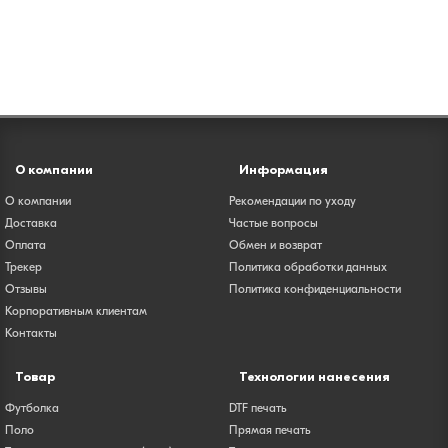
Фильтры
О компании
Информация
Оплата
О компании
Рекомендации по уходу
Банковской картой
Доставка
Частые вопросы
Оплата
Обмен и возврат
Трекер
Политика обработки данных
Наличными
Отзывы
Политика конфиденциальности
Корпоративным клиентам
Тип
Контакты
Пункт выдачи
Товар
Технологии нанесения
Постамат
Футболка
DTF печать
Поло
Прямая печать