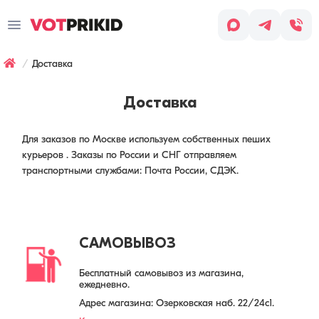
Заказ
звонка
Доставка
Имя
*
Доставка
Заявка оставлена
Телефон
*
Наш менеджер скоро с вами
свяжется, чтобы обсудить детали
Для заказов по Москве используем собственных пеших
заказа.
курьеров
. Заказы по России и СНГ отправляем
Согласен
транспортными службами: Почта России, СДЭК.
с условиями
Обработки
персональных
данных
Хочу
САМОВЫВОЗ
получать
рассылку
Бесплатный самовывоз из магазина,
(СМС,
ежедневно.
сообщения
в WhatsApp/Telegram,
Адрес магазина: Озерковская наб. 22/24с1.
email-