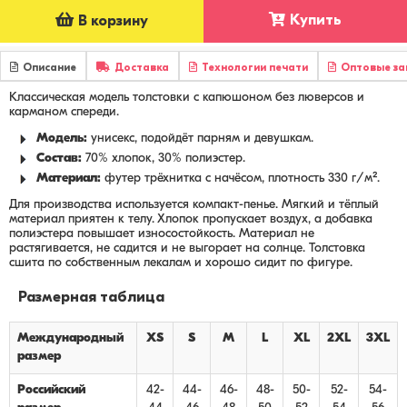
Купить
В корзину
Описание
Доставка
Технологии печати
Оптовые за
Классическая модель толстовки с капюшоном без люверсов и
карманом спереди.
Модель:
унисекс, подойдёт парням и девушкам.
Состав:
70% хлопок, 30% полиэстер.
Материал:
футер трёхнитка с начёсом, плотность 330 г/м².
Для производства используется компакт-пенье. Мягкий и тёплый
материал приятен к телу. Хлопок пропускает воздух, а добавка
полиэстера повышает износостойкость. Материал не
растягивается, не садится и не выгорает на солнце. Толстовка
сшита по собственным лекалам и хорошо сидит по фигуре.
Размерная таблица
Международный
XS
S
M
L
XL
2XL
3XL
размер
Российский
42-
44-
46-
48-
50-
52-
54-