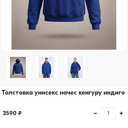
рассылки)
Отправить
Толстовка унисекс начес кенгуру индиго
3590 ₽