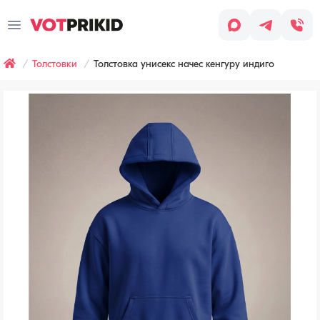
Заказ
звонка
Толстовки
Толстовка унисекс начес кенгуру индиго
Имя
*
Заявка оставлена
Телефон
*
Наш менеджер скоро с вами
свяжется, чтобы обсудить детали
заказа.
Согласен
с условиями
Обработки
персональных
данных
Хочу
получать
рассылку
(СМС,
сообщения
в WhatsApp/Telegram,
email-