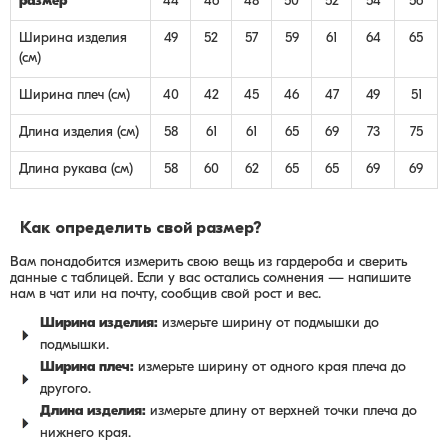
размер
44
46
48
50
52
54
56
Ширина изделия
49
52
57
59
61
64
65
(см)
Ширина плеч (см)
40
42
45
46
47
49
51
Длина изделия (см)
58
61
61
65
69
73
75
Длина рукава (см)
58
60
62
65
65
69
69
Как определить свой размер?
Вам понадобится измерить свою вещь из гардероба и сверить
данные с таблицей. Если у вас остались сомнения — напишите
нам в чат или на почту, сообщив свой рост и вес.
Ширина изделия:
измерьте ширину от подмышки до
подмышки.
Ширина плеч:
измерьте ширину от одного края плеча до
другого.
Длина изделия:
измерьте длину от верхней точки плеча до
нижнего края.