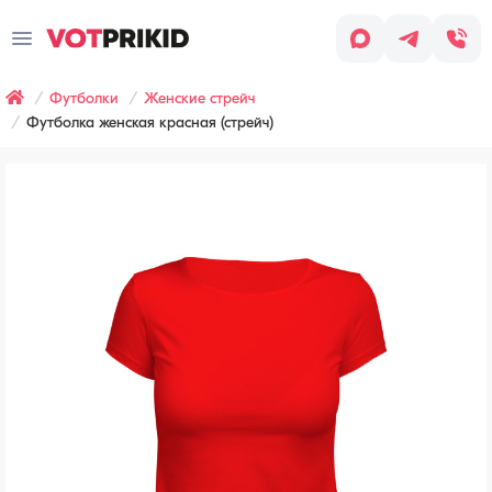
Заказ
звонка
Футболки
Женские стрейч
Имя
*
Футболка женская красная (стрейч)
Заявка оставлена
Телефон
*
Наш менеджер скоро с вами
свяжется, чтобы обсудить детали
заказа.
Согласен
с условиями
Обработки
персональных
данных
Хочу
получать
рассылку
(СМС,
сообщения
в WhatsApp/Telegram,
email-