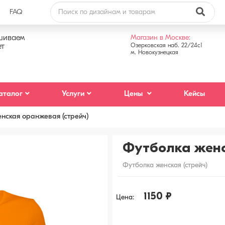
FAQ
аз звонка
шиваем
Магазин в Москве:
ет
Озерковcкая наб. 22/24с1
м. Новокузнецкая
на
аталог
Услуги
Цены
Кейсы
ы обсудить детали
отки персональных данных
нская оранжевая (стрейч)
С, сообщения в WhatsApp/Telegram, email-
Футболка женс
Отправить
Закрыть
Футболка женская (стрейч)
1150 ₽
Цена: