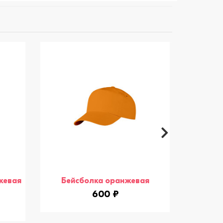
жевая
Бейсболка оранжевая
Свитшо
600 ₽