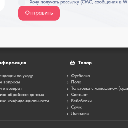
Хочу получать рассылку (СМС, сообщения в Wh
Отправить
нформация
Товар
ендации по уходу
Футболка
е вопросы
Поло
 и возврат
Толстовка с капюшоном (худи
ика обработки данных
Свитшот
ика конфиденциальности
Бейсболки
Сумка
Лонгслив