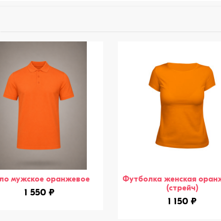
ло мужское оранжевое
Футболка женская оран
(стрейч)
1 550 ₽
1 150 ₽