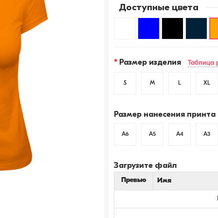
Доступные цвета
Футболка
Футболка
Футболка
Футболка
Фу
женская
женская
женская
женская
же
Размер изделия
Таблица 
белая
синяя
черная
темно-
ор
(стрейч)
(стрейч)
(стрейч)
синяя
(ст
S
M
L
XL
(стрейч)
Размер нанесения принта
A6
A5
A4
A3
Загрузите файл
Превью
Имя