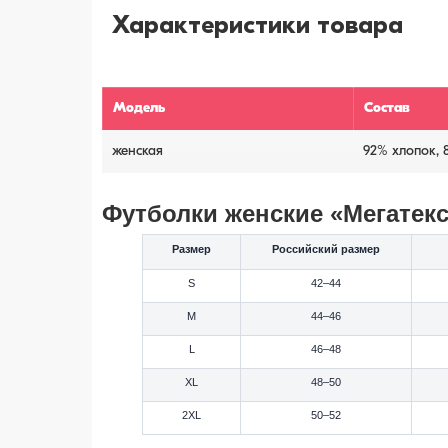
Характеристики товара
Модель
Состав
женская
92% хлопок, 
Футболки женские «Мегатекс»
Размер
Российский размер
S
42–44
M
44–46
L
46–48
XL
48–50
2XL
50–52