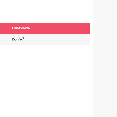
Плотность
3
165г/м