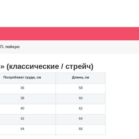
8% лайкра
 (классические / стрейч)
Полуобхват груди, см
Длина, см
36
58
38
60
40
62
42
64
44
66