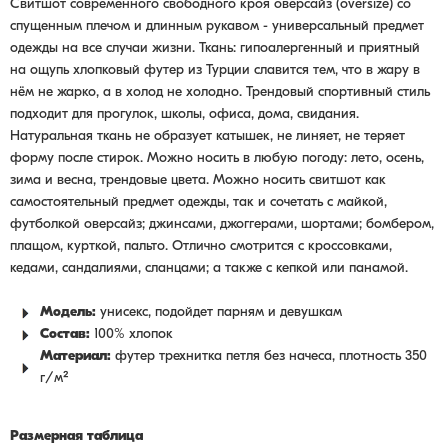
Свитшот современного свободного кроя оверсайз (oversize) со
спущенным плечом и длинным рукавом - универсальный предмет
одежды на все случаи жизни. Ткань: гипоалергенный и приятный
на ощупь хлопковый футер из Турции славится тем, что в жару в
нём не жарко, а в холод не холодно. Трендовый спортивный стиль
подходит для прогулок, школы, офиса, дома, свидания.
Натуральная ткань не образует катышек, не линяет, не теряет
форму после стирок. Можно носить в любую погоду: лето, осень,
зима и весна, трендовые цвета. Можно носить свитшот как
самостоятельный предмет одежды, так и сочетать с майкой,
футболкой оверсайз; джинсами, джоггерами, шортами; бомбером,
плащом, курткой, пальто. Отлично смотрится с кроссовками,
кедами, сандалиями, сланцами; а также с кепкой или панамой.
Модель:
унисекс, подойдет парням и девушкам
Состав:
100% хлопок
Материал:
футер трехнитка петля без начеса, плотность 350
г/м²
Размерная таблица