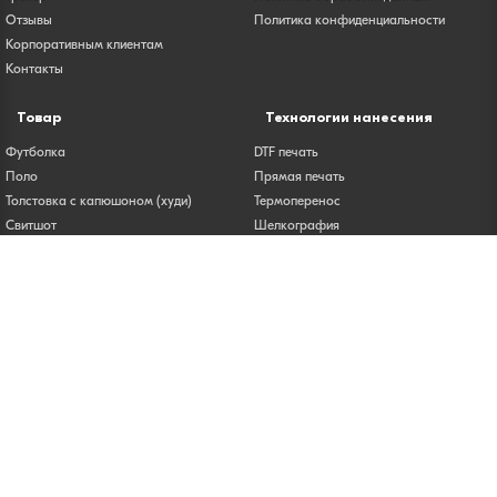
Отзывы
Политика конфиденциальности
Корпоративным клиентам
Контакты
Товар
Технологии нанесения
Футболка
DTF печать
Поло
Прямая печать
Толстовка с капюшоном (худи)
Термоперенос
Свитшот
Шелкография
Бейсболки
Вышивка
Сумка
Печать на футболках
Лонгслив
Печать на толстовках
Карта сайта
© 2025 Вотприкид
ООО «КРОНА» | ИНН 5001138610 | ОГРН 1215000033236
Юридический адрес: 143913, Московская область, г.о. Балашиха, г.
Балашиха, мкр. Авиаторов, ул. Лётная, д. 1, кв. 456
Тел.:
+7 (495) 108-03-91
| Эл. почта:
info@votprikid.ru