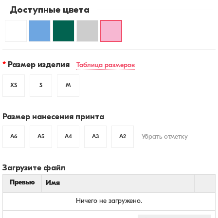
Доступные цвета
Свитшот
Свитшот
Свитшот
Свитшот
Свитшот
белый
голубой
зеленый
серый
розовый
Размер изделия
Таблица размеров
«Проект
«Проект
«Проект
меланж
«Проект
11:30»
11:30»
11:30»
«Проект
11:30»
XS
S
M
11:30»
Размер нанесения принта
Убрать отметку
A6
A5
A4
A3
A2
Загрузите файл
Превью
Имя
Ничего не загружено.