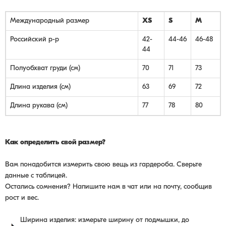
Международный размер
XS
S
M
Российский р-р
42-
44-46
46-48
44
Полуобхват груди (см)
70
71
73
Длина изделия (см)
63
69
72
Длина рукава (см)
77
78
80
Как определить свой размер?
Вам понадобится измерить свою вещь из гардероба. Сверьте
данные с таблицей.
Остались сомнения? Напишите нам в чат или на почту, сообщив
рост и вес.
Ширина изделия: измерьте ширину от подмышки, до