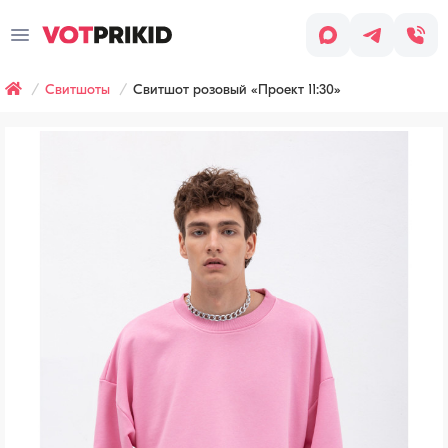
Заказ
звонка
Свитшоты
Свитшот розовый «Проект 11:30»
Имя
*
Заявка оставлена
Телефон
*
Наш менеджер скоро с вами
свяжется, чтобы обсудить детали
заказа.
Согласен
с условиями
Обработки
персональных
данных
Хочу
получать
рассылку
(СМС,
сообщения
в WhatsApp/Telegram,
email-