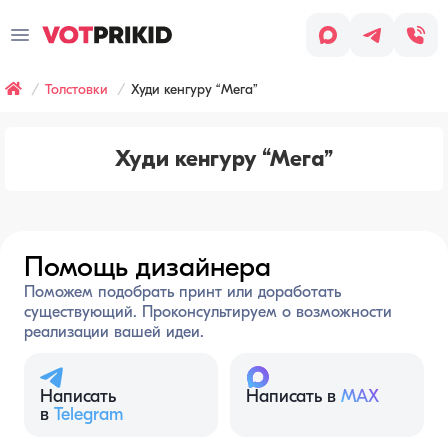
Заказ
звонка
Толстовки
Худи кенгуру “Мега”
Имя
*
Заявка оставлена
Худи кенгуру “Мега”
Телефон
*
Наш менеджер скоро с вами
свяжется, чтобы обсудить детали
заказа.
Согласен
с условиями
Помощь дизайнера
Обработки
персональных
Поможем подобрать принт или доработать
данных
существующий. Проконсультируем о возможности
Хочу
реализации вашей идеи.
получать
рассылку
(СМС,
Написать
Написать в
MAX
сообщения
в
Telegram
в WhatsApp/Telegram,
email-