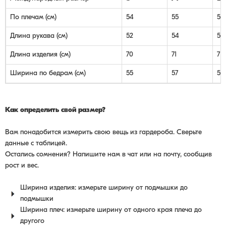
По плечам (см)
54
55
56
Длина рукава (см)
52
54
54
Длина изделия (см)
70
71
71
Ширина по бедрам (см)
55
57
58
Как определить свой размер?
Вам понадобится измерить свою вещь из гардероба. Сверьте
данные с таблицей.
Остались сомнения? Напишите нам в чат или на почту, сообщив
рост и вес.
Ширина изделия: измерьте ширину от подмышки до
подмышки
Ширина плеч: измерьте ширину от одного края плеча до
другого