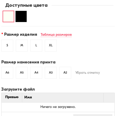
Доступные цвета
Лонгслив
Лонгслив
молочный
черный
Размер изделия
Таблица размеров
«Проект
«Проект
11:30»
11:30»
S
M
L
XL
Размер нанесения принта
Убрать отметку
A6
A5
A4
A3
A2
Загрузите файл
Превью
Имя
Ничего не загружено.