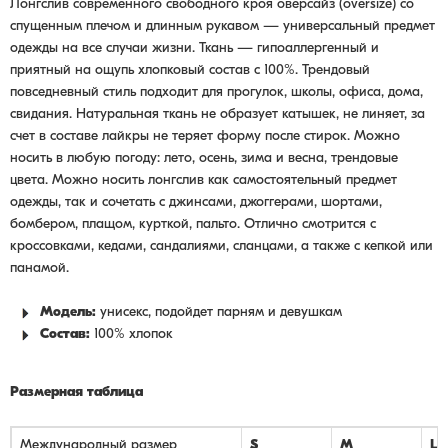
Лонгслив современного свободного кроя оверсайз (oversize) со
спущенным плечом и длинным рукавом — универсальный предмет
одежды на все случаи жизни. Ткань — гипоаллергенный и
приятный на ощупь хлопковый состав с 100%. Трендовый
повседневный стиль подходит для прогулок, школы, офиса, дома,
свидания. Натуральная ткань не образует катышек, не линяет, за
счет в составе лайкры не теряет форму после стирок. Можно
носить в любую погоду: лето, осень, зима и весна, трендовые
цвета. Можно носить лонгслив как самостоятельный предмет
одежды, так и сочетать с джинсами, джоггерами, шортами,
бомбером, плащом, курткой, пальто. Отлично смотрится с
кроссовками, кедами, сандалиями, сланцами, а также с кепкой или
панамой.
Модель:
унисекс, подойдет парням и девушкам
Состав:
100% хлопок
Размерная таблица
Международный размер
S
M
L