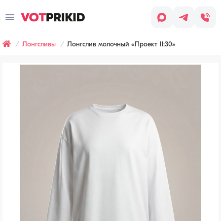
Заказ
звонка
Лонгсливы
Лонгслив молочный «Проект 11:30»
Имя
*
Заявка оставлена
Телефон
*
Наш менеджер скоро с вами
свяжется, чтобы обсудить детали
заказа.
Согласен
с условиями
Обработки
персональных
данных
Хочу
получать
рассылку
(СМС,
сообщения
в WhatsApp/Telegram,
email-