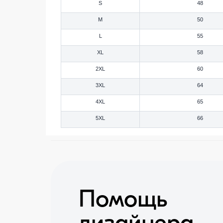
S
48
M
50
L
55
XL
58
2XL
60
3XL
64
4XL
65
5XL
66
Помощь