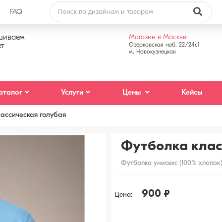
FAQ
аз звонка
шиваем
Магазин в Москве:
ет
Озерковcкая наб. 22/24с1
м. Новокузнецкая
на
аталог
Услуги
Цены
Кейсы
ы обсудить детали
отки персональных данных
ассическая голубая
С, сообщения в WhatsApp/Telegram, email-
Футболка клас
Отправить
Закрыть
Футболка унисекс (100% хлопок
900 ₽
Цена: