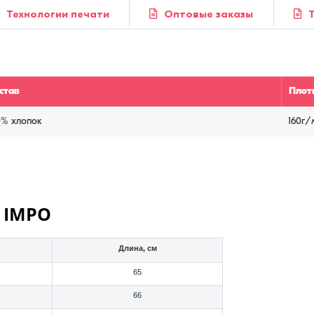
Технологии печати
Оптовые заказы
став
Плот
0% хлопок
160г/
 IMPO
Длина, см
65
66