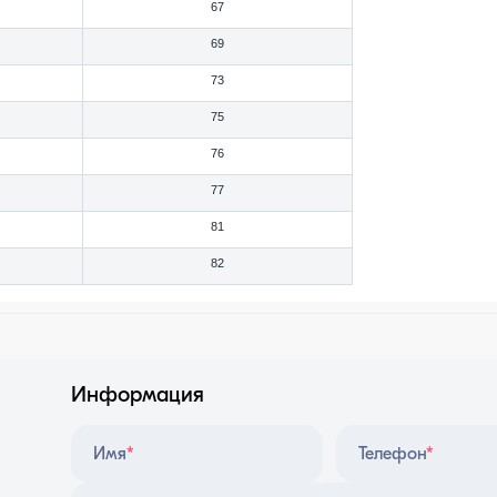
67
69
73
75
76
77
81
82
Информация
Имя
*
Телефон
*