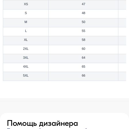
XS
47
S
48
M
50
L
55
XL
58
2XL
60
3XL
64
4XL
65
5XL
66
Помощь дизайнера