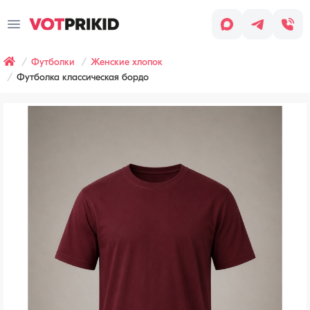
Заказ
звонка
Футболки
Женские хлопок
Имя
*
Футболка классическая бордо
Заявка оставлена
Телефон
*
Наш менеджер скоро с вами
свяжется, чтобы обсудить детали
заказа.
Согласен
с условиями
Обработки
персональных
данных
Хочу
получать
рассылку
(СМС,
сообщения
в WhatsApp/Telegram,
email-