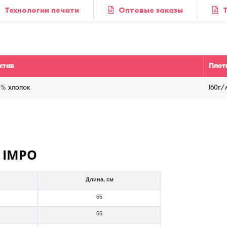
Технологии печати
Оптовые заказы
став
Плот
0% хлопок
160г/
 IMPO
Длина, см
65
66