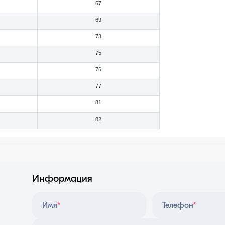
67
69
73
75
76
77
81
82
Информация
Имя
*
Телефон
*