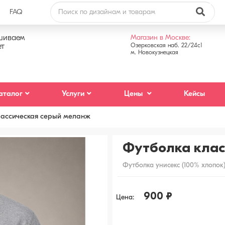
FAQ
аз звонка
шиваем
Магазин в Москве:
ет
Озерковcкая наб. 22/24с1
м. Новокузнецкая
на
аталог
Услуги
Цены
Кейсы
ы обсудить детали
отки персональных данных
лассическая серый меланж
С, сообщения в WhatsApp/Telegram, email-
Футболка клас
Отправить
Закрыть
Футболка унисекс (100% хлопок
900 ₽
Цена: