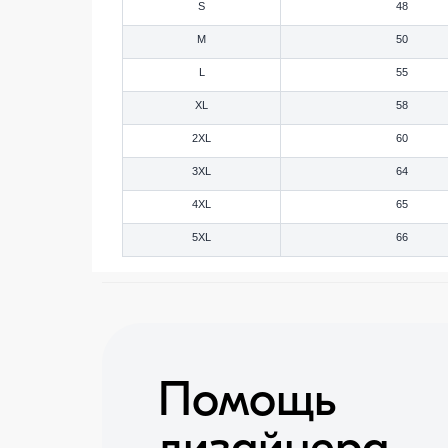
S
48
M
50
L
55
XL
58
2XL
60
3XL
64
4XL
65
5XL
66
Помощь