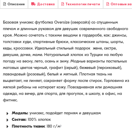
Описание
Доставка
Технологии печати
Оптовые за
Базовая унисекс футболка Oversize (оверсайз) со спущенным
плечом и длинным рукавом для девушек современного свободного
кроя. Можно сочетать с такими вещами в гардеробе, как: джинсы,
толстовки худи, спортивные брюки, классические штаны, шорты,
кеды, кроссовки. Идеальный стильный подарок жене, сестре,
девушке, дочке, маме. Натуральный хлопок из Турции на любую
погоду на весну, лето, осень и зиму. Модные варианты пастельных
матовых цветов черный, графит (серый), бежевый (персиковый),
лавандовый (розовый), белый и мятный. Плотная ткань не
выцветает, не линяет, сохраняет форму после стирок. Горловина из
мягкой рибаны не натирает кожу. Повседневная или домашняя
одежда, на вечер, для спорта, для прогулок, в школу, в офис, на
фитнес.
Модель:
унисекс, подойдет парням и девушкам
Состав:
100% хлопок
²
Плотность ткани
: 180 г/м