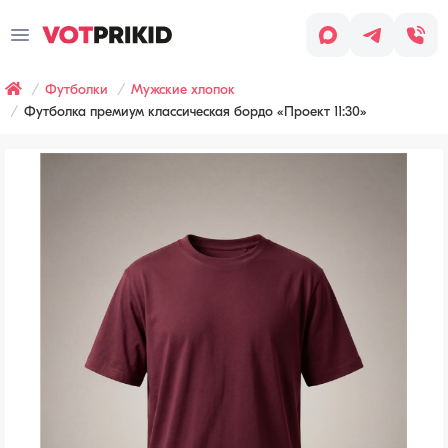
Заказ
звонка
Футболки
Мужские хлопок
Имя
*
Футболка премиум классическая бордо «Проект 11:30»
Заявка оставлена
Телефон
*
Наш менеджер скоро с вами
свяжется, чтобы обсудить детали
заказа.
Согласен
с условиями
Обработки
персональных
данных
Хочу
получать
рассылку
(СМС,
сообщения
в WhatsApp/Telegram,
email-