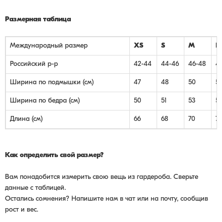
Размерная таблица
Международный размер
XS
S
M
L
Российский р-р
42-44
44-46
46-48
4
Ширина по подмышки (см)
47
48
50
5
Ширина по бедра (см)
50
51
53
5
Длина (см)
66
68
70
72
Как определить свой размер?
Вам понадобится измерить свою вещь из гардероба. Сверьте
данные с таблицей.
Остались сомнения? Напишите нам в чат или на почту, сообщив
рост и вес.