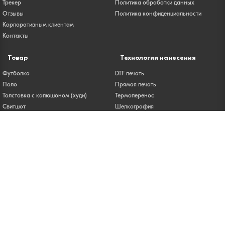
Трекер
Политика обработки данных
Отзывы
Политика конфиденциальности
Корпоративным клиентам
Контакты
Товар
Технологии нанесения
Футболка
DTF печать
Поло
Прямая печать
Толстовка с капюшоном (худи)
Термоперенос
Свитшот
Шелкография
Бейсболки
Вышивка
Сумка
Печать на футболках
Лонгслив
Печать на толстовках
Карта сайта
© 2025 Вотприкид
ООО «КРОНА» | ИНН 5001138610 | ОГРН 1215000033236
Юридический адрес: 143913, Московская область, г.о. Балашиха, г.
Балашиха, мкр. Авиаторов, ул. Лётная, д. 1, кв. 456