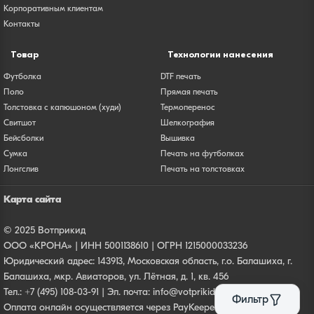
Корпоративным клиентам
Контакты
Товар
Технологии нанесения
Футболка
DTF печать
Поло
Прямая печать
Толстовка с капюшоном (худи)
Термоперенос
Свитшот
Шелкография
Бейсболки
Вышивка
Сумка
Печать на футболках
Лонгслив
Печать на толстовках
Карта сайта
© 2025 Вотприкид
ООО «КРОНА» | ИНН 5001138610 | ОГРН 1215000033236
Юридический адрес: 143913, Московская область, г.о. Балашиха, г.
Балашиха, мкр. Авиаторов, ул. Лётная, д. 1, кв. 456
Тел.:
+7 (495) 108-03-91
| Эл. почта:
info@votprikid.ru
Фильтр
Оплата онлайн осуществляется через PayKeeper. Все платежи