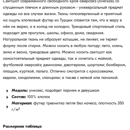
Свитшот современного свободного кроя оверсайз (oversize) со
спущенным плечом и длинным рукавом - универсальный предмет
одежды на все случаи жизни. Ткань: гипоалергенный и приятный
на ощупь хлопковый футер из Турции славится тем, что в жару в
нём не жарко, а в холод не холодно. Трендовый спортивный стиль
подходит для прогулок, школы, офиса, дома, свидания.
Натуральная ткань не образует катышек, не линяет, не теряет
форму после стирок. Можно носить в любую погоду: лето, осень,
зима и весна, трендовые цвета. Можно носить свитшот как
самостоятельный предмет одежды, так и сочетать с майкой,
футболкой оверсайз; джинсами, джоггерами, шортами; бомбером,
плащом, курткой, пальто. Отлично смотрится с кроссовками,
кедами, сандалиями, сланцами; а также с кепкой или панамой.
Модель:
унисекс, подойдет парням и девушкам
Состав:
100% хлопок
Материал:
футер трехнитка петля без начеса, плотность 350
г/м²
Размерная таблица