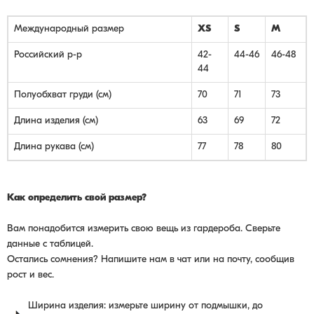
Международный размер
XS
S
M
Российский р-р
42-
44-46
46-48
44
Полуобхват груди (см)
70
71
73
Длина изделия (см)
63
69
72
Длина рукава (см)
77
78
80
Как определить свой размер?
Вам понадобится измерить свою вещь из гардероба. Сверьте
данные с таблицей.
Остались сомнения? Напишите нам в чат или на почту, сообщив
рост и вес.
Ширина изделия: измерьте ширину от подмышки, до