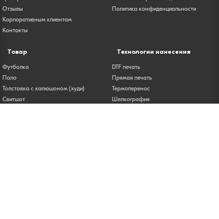
Отзывы
Политика конфиденциальности
Корпоративным клиентам
Контакты
Товар
Технологии нанесения
Футболка
DTF печать
Поло
Прямая печать
Толстовка с капюшоном (худи)
Термоперенос
Свитшот
Шелкография
Бейсболки
Вышивка
Сумка
Печать на футболках
Лонгслив
Печать на толстовках
Карта сайта
© 2025 Вотприкид
ООО «КРОНА» | ИНН 5001138610 | ОГРН 1215000033236
Юридический адрес: 143913, Московская область, г.о. Балашиха, г.
Балашиха, мкр. Авиаторов, ул. Лётная, д. 1, кв. 456
Тел.:
+7 (495) 108-03-91
| Эл. почта:
info@votprikid.ru