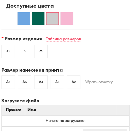
Доступные цвета
Свитшот
Свитшот
Свитшот
Свитшот
Свитшот
белый
голубой
зеленый
серый
розовый
Размер изделия
Таблица размеров
«Проект
«Проект
«Проект
меланж
«Проект
11:30»
11:30»
11:30»
«Проект
11:30»
XS
S
M
11:30»
Размер нанесения принта
Убрать отметку
A6
A5
A4
A3
A2
Загрузите файл
Превью
Имя
Ничего не загружено.