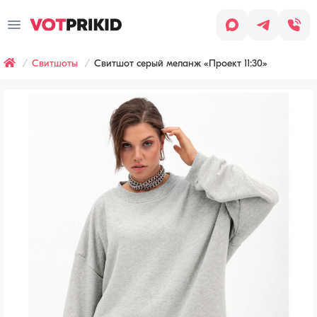
Заказ
звонка
Свитшоты
Свитшот серый меланж «Проект 11:30»
Имя
*
Заявка оставлена
Телефон
*
Наш менеджер скоро с вами
свяжется, чтобы обсудить детали
заказа.
Согласен
с условиями
Обработки
персональных
данных
Хочу
получать
рассылку
(СМС,
сообщения
в WhatsApp/Telegram,
email-